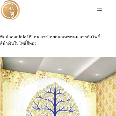
Skip
to
content
พิมพ์วอลเปเปอร์ที่ไหน ลายไทยกนกเทพพนม ลายต้นโพธิ์
สีน้ำเงินใบโพธิ์สีทอง