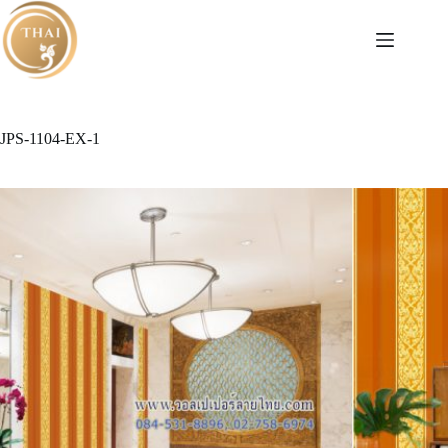
Skip
to
content
JPS-1104-EX-1