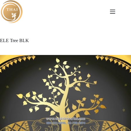
Skip
to
content
ELE Tree BLK