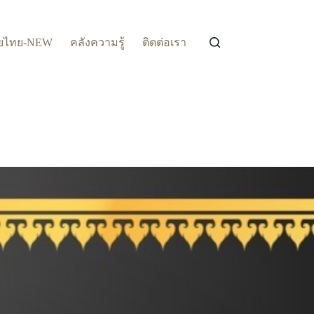
ยไทย-NEW
คลังความรู้
ติดต่อเรา