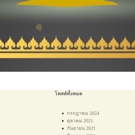
โพสต์ทั้งหมด
กรกฎาคม 2024
ตุลาคม 2021
กันยายน 2021