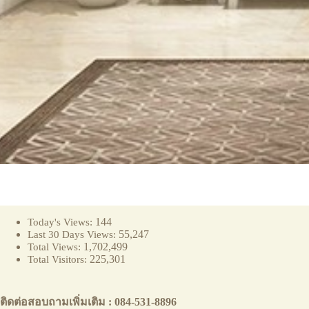
144
Today's Views:
55,247
Last 30 Days Views:
1,702,499
Total Views:
225,301
Total Visitors:
ติดต่อสอบถามเพิ่มเติม : 084-531-8896