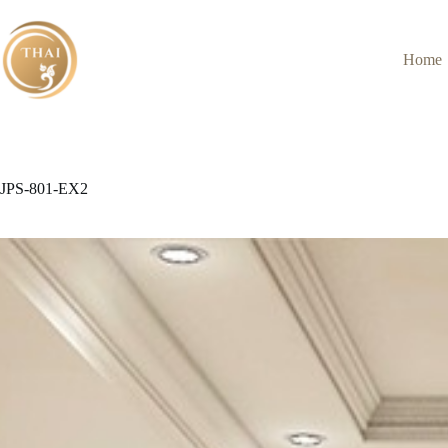
Skip
to
content
Home
JPS-801-EX2