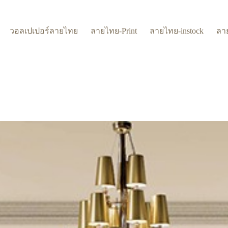
วอลเปเปอร์ลายไทย
ลายไทย-Print
ลายไทย-instock
ลา