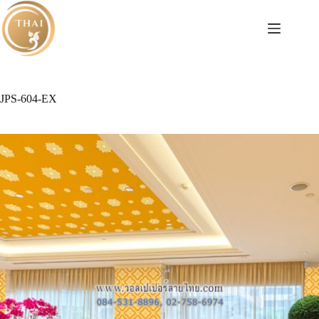
Skip
to
content
JPS-604-EX