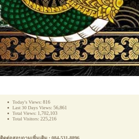
816
Today's Views:
56,861
Last 30 Days Views:
1,702,103
Total Views:
225,216
Total Visitors:
ติดต่อสอบถามเพิ่มเติม : 084-531-8896