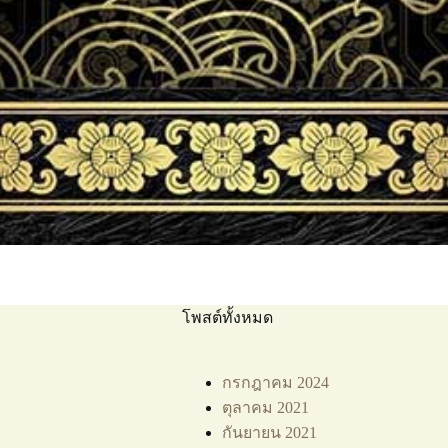
โพสต์ทั้งหมด
กรกฎาคม 2024
ตุลาคม 2021
กันยายน 2021