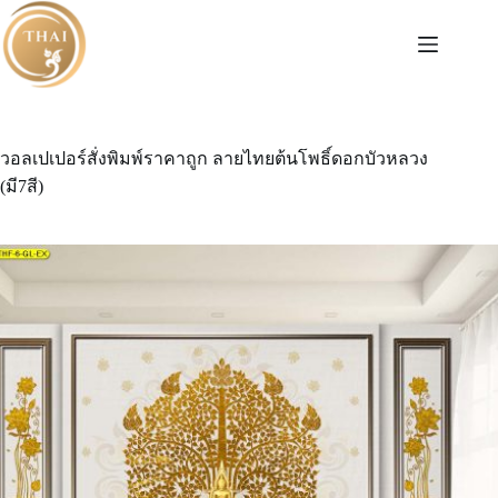
Skip
to
content
วอลเปเปอร์สั่งพิมพ์ราคาถูก ลายไทยต้นโพธิ์ดอกบัวหลวง
(มี7สี)