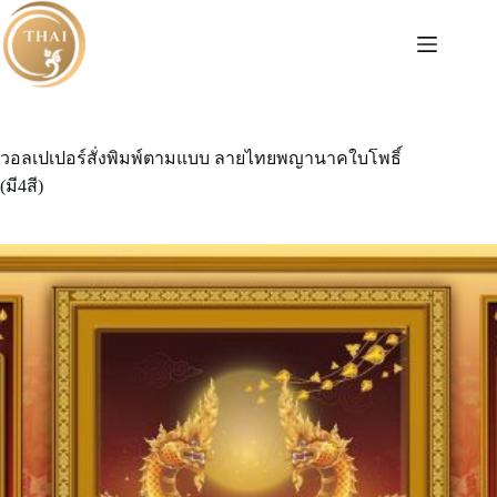
Skip
to
content
วอลเปเปอร์สั่งพิมพ์ตามแบบ ลายไทยพญานาคใบโพธิ์
(มี4สี)