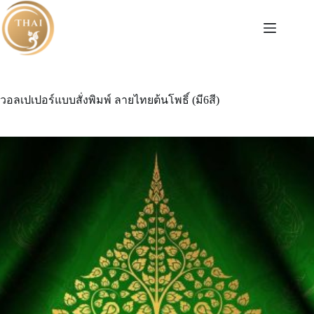
Skip
to
content
วอลเปเปอร์แบบสั่งพิมพ์ ลายไทยต้นโพธิ์ (มี6สี)