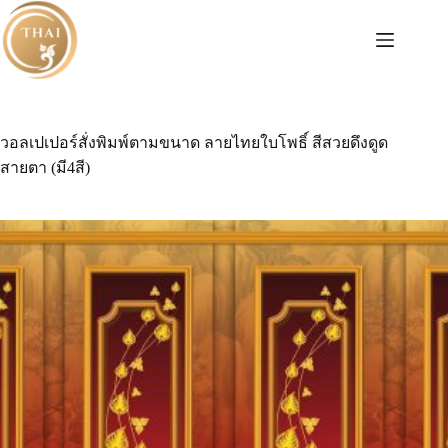
Skip
to
content
วอลเปเปอร์สั่งพิมพ์ตามขนาด ลายไทยใบโพธิ์ สีสวยดึงดูด
สายตา (มี4สี)