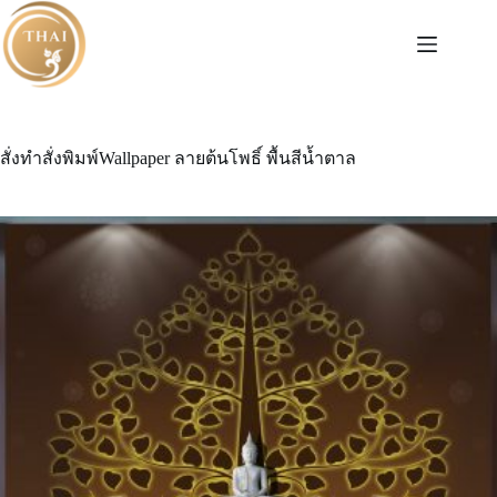
Skip
to
content
สั่งทำสั่งพิมพ์Wallpaper ลายต้นโพธิ์ พื้นสีน้ำตาล