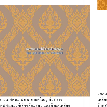
วอลเ
ลายเทพพนม มีลวดลายที่ใหญ่ มีบริวาร
เหลือ
เทพพนมองค์เล็กๆล้อมรอบ และด้วยสีเหลือง
ร้าน