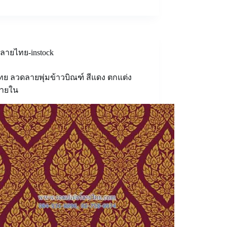
ลายไทย-instock
ย ลวดลายพุ่มข้าวบิณฑ์ สีแดง ตกแต่ง
ภายใน