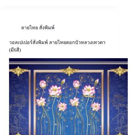
ลายไทย สั่งพิมพ์
วอลเปเปอร์สั่งพิมพ์ ลายไทยดอกบัวหลวงเทวดา
(มี6สี)