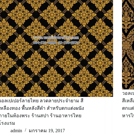
วอลเ
วอลเปเปอร์ลายไทย ลวดลายประจำยาม สี
สีเหล
เหลืองทอง พื้นหลังสีดำ สำหรับตกแต่งผนัง
ตกแต
ภายในห้องพระ ร้านสปา ร้านอาหารไทย
หารไ
โรงแรม
admin
มกราคม 19, 2017