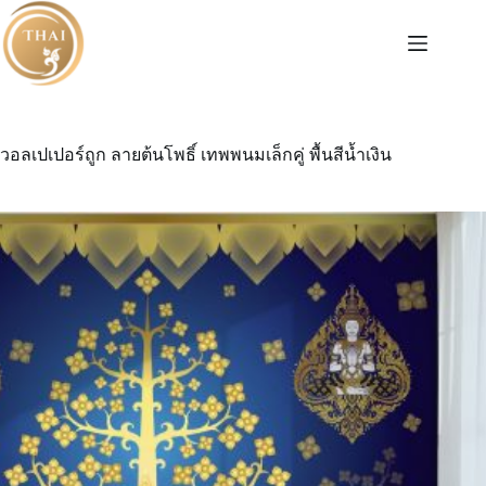
Skip
to
content
วอลเปเปอร์ถูก ลายต้นโพธิ์ เทพพนมเล็กคู่ พื้นสีน้ำเงิน