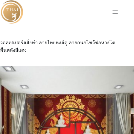
Skip
to
content
วอลเปเปอร์สสั่งทํา ลายไทยหงส์คู่ ลายกนกไขว้ช่อหางโต
พื้นหลังสีแดง