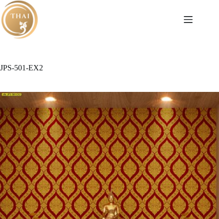
Skip
to
content
JPS-501-EX2